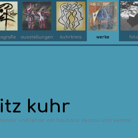
iografie
ausstellungen
kuhrkreis
werke
fot